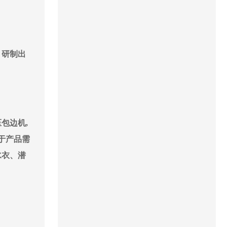
，研制出
包边机,
于产品需
水衣、潜