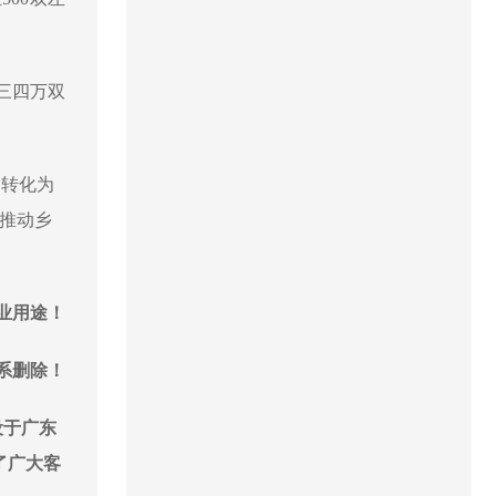
三四万双
力转化为
，推动乡
业用途！
系删除！
设于广东
了广大客