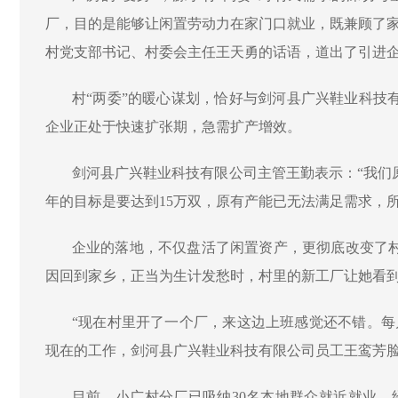
厂，目的是能够让闲置劳动力在家门口就业，既兼顾了家
村党支部书记、村委会主任王天勇的话语，道出了引进
村
“两委”的暖心谋划，恰好与剑河县广兴鞋业科技
企业正处于快速扩张期，急需扩产增效。
剑河县广兴鞋业科技有限公司主管王勤表示：
“我
年的目标是要达到15万双，原有产能已无法满足需求，
企业的落地，不仅盘活了闲置资产，更彻底改变了
因回到家乡，正当为生计发愁时，村里的新工厂让她看
“现在村里开了一个厂，来这边上班感觉还不错。每
现在的工作，剑河县广兴鞋业科技有限公司员工王鸾芳
目前，小广村分厂已吸纳
30名本地群众就近就业，