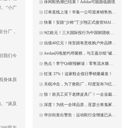
休闲鞋热潮已结束！Adidas可能面临困境
。”小广
订单直线上涨！辛集一公司迎来销售热潮！这家制革企业获国际认证
快看！安踏“少帅”丁少翔正式接管MAIA，意欲何为？
新分厂，
9亿欧元！三大国际投行为中国财团收购知名鞋企，提供债务融资！
估值40亿元！传安踏有意收购户外品牌猛犸象！
Jordan闪电签约邓紫棋，与王嘉尔组“破圈”双核
但我们今
热点！李宁Q4财报解读：零售流水微降，25年加速关闭直营店、加码童装
狂涨 37%！这家鞋企假日季销量爆发！
因身体原
关税冲击，为了救鞋厂，印度宣布70亿元的解救计划
惊！前员工买下老牌皮具厂！一企业裁479人连关两工厂！转移设备计划被紧急喊停！
。”谈及
深度！为统一全球品质，亚瑟士将鬼冢虎高端生产线搬回日本鸟取。
华尔街发出警告：运动鞋行业增速已从9%腰斩至5%
00双左