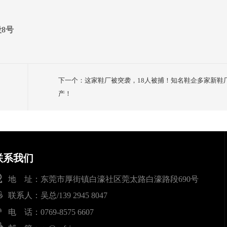
8号
下一个：这家鞋厂被突袭，18人被捕！知名鞋企多家新鞋
产！
联系我们
地 址：东莞市厚街镇白濠社区莞太路白濠路段690号
联系人：吴总/139 2945 8047
电 话：0769-8575 6607