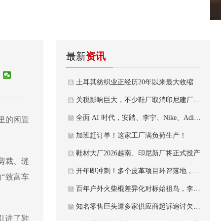
最新
资讯
土耳其纺织业正经历20年以来最大收缩
关税影响巨大，不少鞋厂取消印尼建厂的计划
全面 AI 时代，安踏、李宁、Nike、Adidas这些顶级运动品牌的“智能体”竞赛才刚开始
里的闲置
加班赶订单！这家工厂满负荷生产！
鞋材大厂2026越南、印尼新厂将正式投产
剪裁、缝
开年即冲刺！多个皮革项目环评落地，涉及新增产线扩产能
的
“致富车
百年户外火柴棍差异化对标始祖鸟，李宁有可持续发展的资本？
知名零售巨头遭多家供应商起诉追讨欠款！
引进了鞋