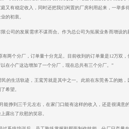
庭又有稳定收入，同时还把我们闲置的厂房利用起来，一举多得
企业的初衷。
有限公司的发展需求不谋而合。作为总公司为拓展业务而增设的
们原有两个分厂，订单量十分充足。目前收到的订单量是12万双，
所以在小广这边增加了一个分厂，现在总共有三个分厂。”
村民的生活轨迹，王鸾芳就是其中之一。此前在东莞务工的她，
到了希望。
月能挣到三千元左右，在家门口能有这样的收入，还是很满意的
脸上露出了欣慰的笑容。
经过系统培训后，员工熟练掌握鞋帮面制作技能，分厂日产量在5