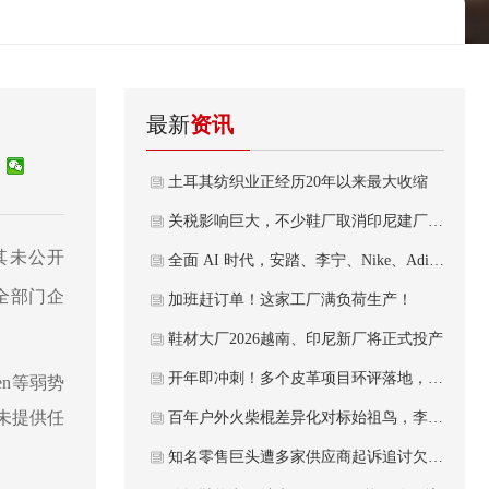
最新
资讯
土耳其纺织业正经历20年以来最大收缩
关税影响巨大，不少鞋厂取消印尼建厂的计划
其未公开
全面 AI 时代，安踏、李宁、Nike、Adidas这些顶级运动品牌的“智能体”竞赛才刚开始
全部门企
加班赶订单！这家工厂满负荷生产！
鞋材大厂2026越南、印尼新厂将正式投产
开年即冲刺！多个皮革项目环评落地，涉及新增产线扩产能
een等弱势
且未提供任
百年户外火柴棍差异化对标始祖鸟，李宁有可持续发展的资本？
知名零售巨头遭多家供应商起诉追讨欠款！