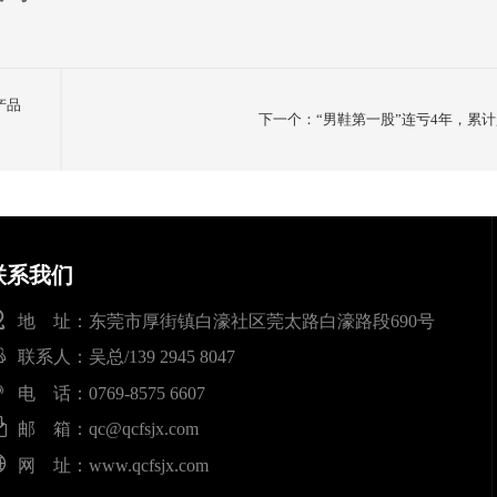
产品
下一个：“男鞋第一股”连亏4年，累计
联系我们
地 址：东莞市厚街镇白濠社区莞太路白濠路段690号
联系人：吴总/139 2945 8047
电 话：0769-8575 6607
邮 箱：
qc@qcfsjx.com
网 址：www.qcfsjx.com