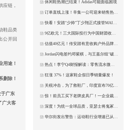
休闲鞋热潮已结束！Adidas可能面临困境
供应链，
订单直线上涨！辛集一公司迎来销售热潮！这家制革企业获国际认证
快看！安踏“少帅”丁少翔正式接管MAIA，意欲何为？
运动鞋品类
9亿欧元！三大国际投行为中国财团收购知名鞋企，提供债务融资！
作出公开回
估值40亿元！传安踏有意收购户外品牌猛犸象！
Jordan闪电签约邓紫棋，与王嘉尔组“破圈”双核
业用途！
热点！李宁Q4财报解读：零售流水微降，25年加速关闭直营店、加码童装
狂涨 37%！这家鞋企假日季销量爆发！
系删除！
关税冲击，为了救鞋厂，印度宣布70亿元的解救计划
设于广东
惊！前员工买下老牌皮具厂！一企业裁479人连关两工厂！转移设备计划被紧急喊停！
了广大客
深度！为统一全球品质，亚瑟士将鬼冢虎高端生产线搬回日本鸟取。
华尔街发出警告：运动鞋行业增速已从9%腰斩至5%