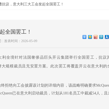
员遭抗议，意大利三大工会发起全国罢工！
起全国罢工！
司
发表时间：2026-05-09
意大利全境针对法国奢侈品巨头
开云集团
举行全国罢工，抗议
ueen品牌大规模裁员且无安置方案。
此次罢工将覆盖开云在意大利的
以来，始终拒绝向工会披露该计划的详细内容
，该战略明确要求
McQu
McQueen已在意大利启动裁员，计划从181名员工中裁减54人，