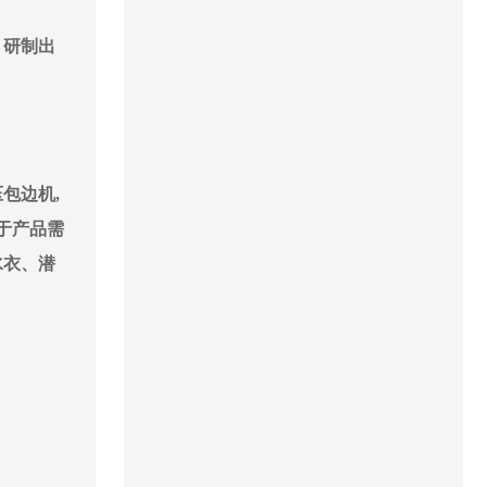
，研制出
包边机,
于产品需
水衣、潜