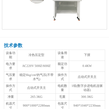
技术参数
设备功
设备用
冷热压定型
下摆
能
途
电力要
额定功
AC220V 50HZ/60HZ
0.4KW
求
率
气压要
稳定6kg/cm²的气压(不带
操作方
点动式开关主
求
水气)
式
操作方
电机数
1组(数字步进电机连驱
点动式开关主
式
量
动器)
净重
265.3KG
毛重
300.3KG
机器尺
包装尺
900*1000*2280mm
940*1040*2230mm
寸
寸