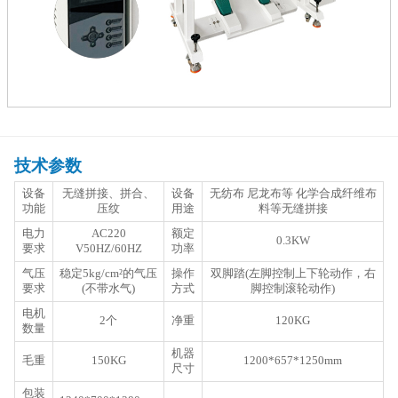
技术参数
设备
无缝拼接、拼合、
设备
无纺布 尼龙布等 化学合成纤维布
功能
压纹
用途
料等无缝拼接
电力
AC220
额定
0.3KW
要求
V50HZ/60HZ
功率
气压
稳定5kg/cm²的气压
操作
双脚踏(左脚控制上下轮动作，右
要求
(不带水气)
方式
脚控制滚轮动作)
电机
2个
净重
120KG
数量
机器
毛重
150KG
1200*657*1250mm
尺寸
包装